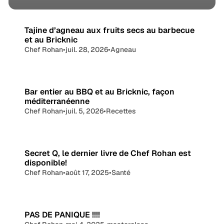
e
u
c
c
Tajine d’agneau aux fruits secs au barbecue
h
u
et au Bricknic
é
Chef Rohan
•
juil. 28, 2026
•
Agneau
e
e
à
S
l
a
a
Bar entier au BBQ et au Bricknic, façon
R
n
méditerranéenne
e
t
Chef Rohan
•
juil. 5, 2026
•
Recettes
i
n
é
e
&
(
Secret Q, le dernier livre de Chef Rohan est
T
V
disponible!
o
e
Chef Rohan
•
août 17, 2025
•
Santé
l
c
-
a
h
u
PAS DE PANIQUE !!!!
n
-