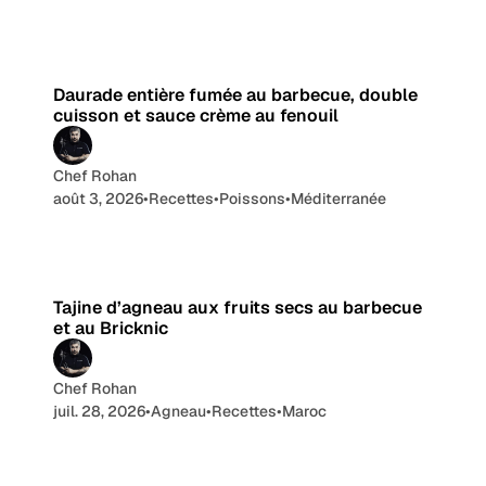
L
8 min de lecture
i
f
Daurade entière fumée au barbecue, double
e
cuisson et sauce crème au fenouil
Chef Rohan
août 3, 2026
•
Recettes
•
Poissons
•
Méditerranée
9 min de lecture
Tajine d’agneau aux fruits secs au barbecue
et au Bricknic
Chef Rohan
juil. 28, 2026
•
Agneau
•
Recettes
•
Maroc
10 min de lecture