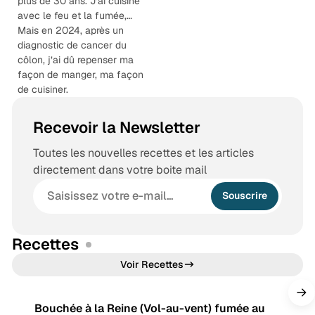
plus de 30 ans. J’ai cuisiné
n
s
b
a
avec le feu et la fumée,…
e
g
Mais en 2024, après un
r
diagnostic de cancer du
côlon, j’ai dû repenser ma
a
façon de manger, ma façon
m
de cuisiner.
Recevoir la Newsletter
Toutes les nouvelles recettes et les articles
directement dans votre boite mail
Souscrire
Recettes
9 min de lecture
Voir Recettes
Bouchée à la Reine (Vol-au-vent) fumée au