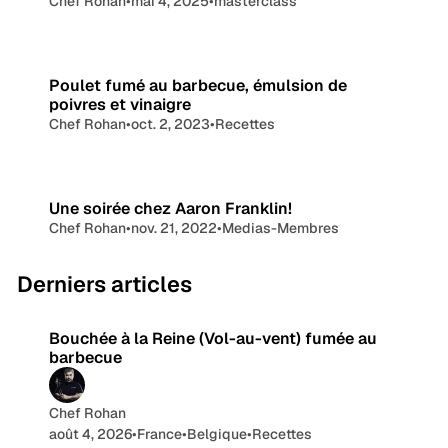
Chef Rohan
•
mai 4, 2025
•
masterclass
v
i
e
q
n
u
t
Poulet fumé au barbecue, émulsion de
)
e
poivres et vinaigre
f
Chef Rohan
•
oct. 2, 2023
•
Recettes
s
u
m
B
é
B
e
Une soirée chez Aaron Franklin!
a
Q
Chef Rohan
•
nov. 21, 2022
•
Medias-Membres
u
|
b
9 min de lecture
Derniers articles
G
a
r
r
b
Bouchée à la Reine (Vol-au-vent) fumée au
i
e
barbecue
c
l
u
l
e
Chef Rohan
4
août 4, 2026
•
France
•
Belgique
•
Recettes