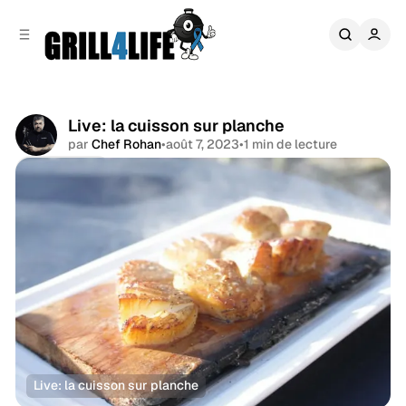
r
c
r
o
e
n
l
t
a
e
t
n
é
Live: la cuisson sur planche
u
r
par
Chef Rohan
•
août 7, 2023
•
1 min de lecture
a
Partager
l
e
Live: la cuisson sur planche