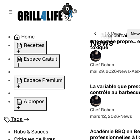
r
c
r
o
e
n
l
t
a
e
Critiques de livres
Porc
Volailles
Boeuf & Veau
New
Pourquoi certains b
t
Home
45 articles
n
News
une fumée propre… e
é
Recettes
u
toxique
r
a
Recettes Santé
Espace Gratuit
l
Chef Rohan
Agneau
e
mai 29, 2026
•
News
•
Ale
Pas de panique !!!
Boeuf & veau
S'inscrire Gratuitement
Espace Premium
Porc
La variable que pre
Les articles importants
Volailles
contrôle au barbecu
Devenir Membre
Les Toxines du BBQ
Poissons
Se connecter
A propos
Lexique
Accompagnements /
Articles Membres
Chef Rohan
Légumes
Qui est Chef Rohan?
Critiques de livres
mars 12, 2026
•
News
Pains-patisserie-
Tags
Les livres de Chef
Les Masterclasses
pizzas
Rohan
Les Recettes Santé
Académie BBQ en Bel
Rubs & Sauces
Rubs & Sauces
Presse
professionnelles à l
privées
Critiques de livres