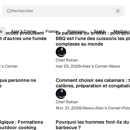
Rechercher
5 min de lecture
5 min d
s
Alex's Corner
France
Poissons
Santé
Medias
Articles
arbecues produisent
Le paradoxe du brisket : pourquoi 
t d'autres une fumée
BBQ est l'une des cuissons les p
complexes au monde
Chef Rohan
x's Corner
mai 25, 2026
•
Alex's Corner
•
News
2 min de lecture
4 min d
sque personne ne
Comment choisir ses calamars : ta
e
calibres, préparation et congélat
Chef Rohan
févr. 21, 2026
•
News
•
Alex's Corner
•
Poi
4 min de lecture
4 min d
gique : Formations
Pourquoi les hommes font-ils du
'outdoor cooking
barbecue ?