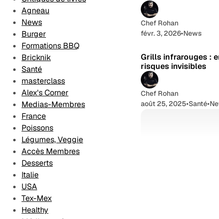
Desserts
Les Formations
Agneau
Contact
News
Chef Rohan
Méthodologie
févr. 3, 2026
•
News
Burger
éditoriale
Formations BBQ
Grills infrarouges : 
Bricknik
risques invisibles
Santé
masterclass
Alex's Corner
Chef Rohan
août 25, 2025
•
Santé
•
N
Medias-Membres
France
Poissons
Légumes, Veggie
Accès Membres
Desserts
Italie
USA
Tex-Mex
Healthy