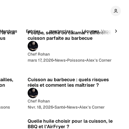
e lecture
3 min de lecture
-Membres
Entrées
masterclass
Légumes, Veggie
No
le vrai
Poulpe, seiche ou calamar : différences et
lus
cuisson parfaite au barbecue
Chef Rohan
mars 17, 2026
•
News
•
Poissons
•
Alex's Corner
e lecture
5 min de lecture
illes,
Cuisson au barbecue : quels risques
ion
réels et comment les maîtriser ?
Chef Rohan
ssons
févr. 18, 2026
•
Santé
•
News
•
Alex's Corner
e lecture
11 min de lecture
Quelle huile choisir pour la cuisson, le
BBQ et l’AirFryer ?