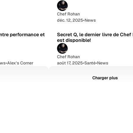
Chef Rohan
déc. 12, 2025
•
News
9 min de lecture
4 min de le
entre performance et
Secret Q, le dernier livre de Che
est disponible!
Chef Rohan
ews
•
Alex's Corner
août 17, 2025
•
Santé
•
News
Charger plus