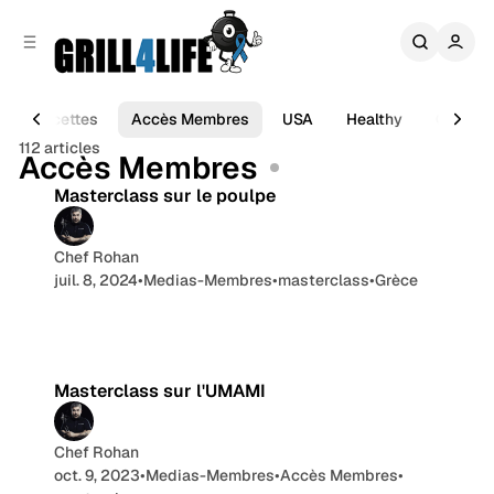
r
c
r
o
e
n
l
t
a
e
Recettes
Accès Membres
USA
Healthy
Critique
2 min de lecture
t
n
112 articles
é
Articles
Accès Membres
u
r
Masterclass sur le poulpe
a
l
e
Chef Rohan
juil. 8, 2024
•
Medias-Membres
•
masterclass
•
Grèce
Masterclass sur l'UMAMI
Chef Rohan
oct. 9, 2023
•
Medias-Membres
•
Accès Membres
•