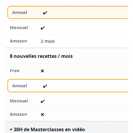
✔️
✔️
2 mois
8 nouvelles recettes / mois
❌
✔️
✔️
❌
+ 30H de Masterclasses en vidéo