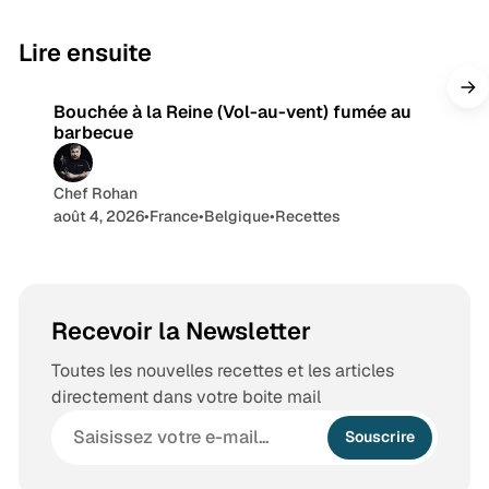
n
s
b
a
e
g
9 min de lecture
Lire ensuite
r
a
Bouchée à la Reine (Vol-au-vent) fumée au
m
barbecue
Chef Rohan
août 4, 2026
•
France
•
Belgique
•
Recettes
Recevoir la Newsletter
Toutes les nouvelles recettes et les articles
directement dans votre boite mail
Souscrire