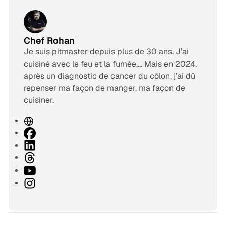
Chef Rohan
Je suis pitmaster depuis plus de 30 ans. J’ai
cuisiné avec le feu et la fumée,… Mais en 2024,
après un diagnostic de cancer du côlon, j’ai dû
repenser ma façon de manger, ma façon de
cuisiner.
S
i
F
t
a
L
e
c
i
T
w
e
n
h
Y
e
b
k
r
o
I
b
o
e
e
u
n
o
d
a
T
s
k
I
d
u
t