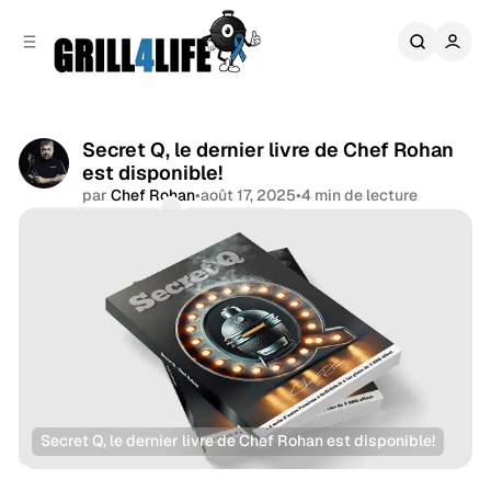
r
c
r
o
e
n
l
t
a
e
t
n
Secret Q, le dernier livre de Chef Rohan
é
u
est disponible!
r
a
par
Chef Rohan
•
août 17, 2025
•
4 min de lecture
l
Commentaires
Partager
e
Secret Q, le dernier livre de Chef Rohan est disponible!
Santé
News