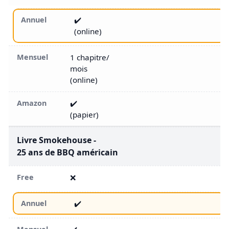
✔️
(online)
1 chapitre/
mois
(online)
✔️
(papier)
Livre Smokehouse -
25 ans de BBQ américain
❌
✔️