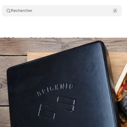
Rechercher
au BBQ et au Bricknic, façon méditerranéenne
Com
n
•
juillet 5, 2026
•
9 min de lecture