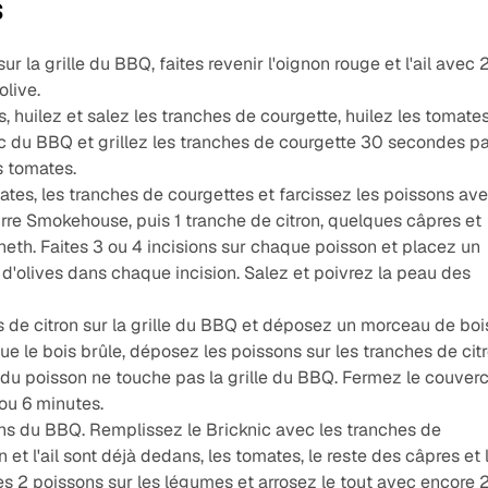
s
sur la grille du BBQ, faites revenir l'oignon rouge et l'ail avec 2
olive.
 huilez et salez les tranches de courgette, huilez les tomates
ic du BBQ et grillez les tranches de courgette 30 secondes p
s tomates.
tes, les tranches de courgettes et farcissez les poissons ave
rre Smokehouse, puis 1 tranche de citron, quelques câpres et
eth. Faites 3 ou 4 incisions sur chaque poisson et placez un
'olives dans chaque incision. Salez et poivrez la peau des
 de citron sur la grille du BBQ et déposez un morceau de boi
ue le bois brûle, déposez les poissons sur les tranches de cit
du poisson ne touche pas la grille du BBQ. Fermez le couverc
 ou 6 minutes.
ns du BBQ. Remplissez le Bricknic avec les tranches de
n et l'ail sont déjà dedans, les tomates, le reste des câpres et 
es 2 poissons sur les légumes et arrosez le tout avec encore 2