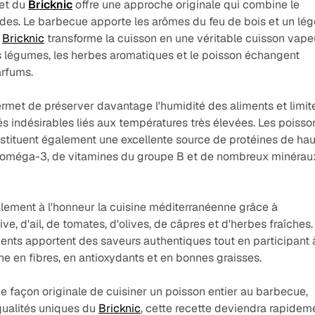
et du
Bricknic
offre une approche originale qui combine le
es. Le barbecue apporte les arômes du feu de bois et un lég
e
Bricknic
transforme la cuisson en une véritable cuisson vape
es légumes, les herbes aromatiques et le poisson échangent
arfums.
met de préserver davantage l'humidité des aliments et limite
 indésirables liés aux températures très élevées. Les poisso
stituent également une excellente source de protéines de ha
as oméga-3, de vitamines du groupe B et de nombreux minérau
lement à l'honneur la cuisine méditerranéenne grâce à
olive, d'ail, de tomates, d'olives, de câpres et d'herbes fraîches.
ents apportent des saveurs authentiques tout en participant 
che en fibres, en antioxydants et en bonnes graisses.
e façon originale de cuisiner un poisson entier au barbecue,
 qualités uniques du
Bricknic
, cette recette deviendra rapidem