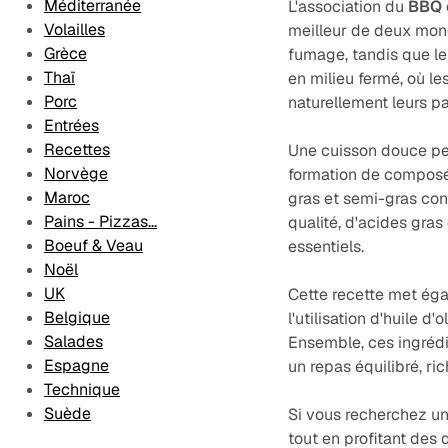
Méditerranée
L'association du
BBQ
Volailles
meilleur de deux mond
Grèce
fumage, tandis que l
Thaï
en milieu fermé, où l
Porc
naturellement leurs p
Entrées
Recettes
Une cuisson douce per
Norvège
formation de composés
Maroc
gras et semi-gras con
Pains - Pizzas...
qualité, d'acides gr
Boeuf & Veau
essentiels.
Noël
UK
Cette recette met éga
Belgique
l'utilisation d'huile d'
Salades
Ensemble, ces ingrédi
Espagne
un repas équilibré, ri
Technique
Suède
Si vous recherchez un
tout en profitant des