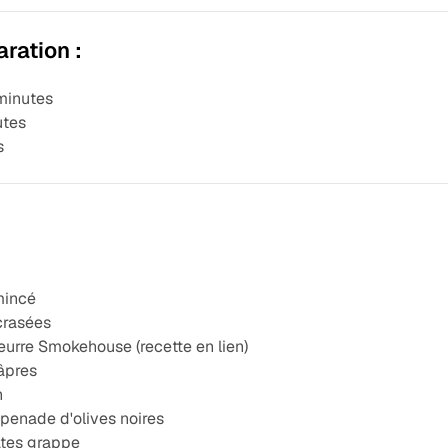
ration :
 minutes
utes
s
mincé
crasées
eurre Smokehouse (recette en lien)
âpres
h
apenade d'olives noires
ates grappe