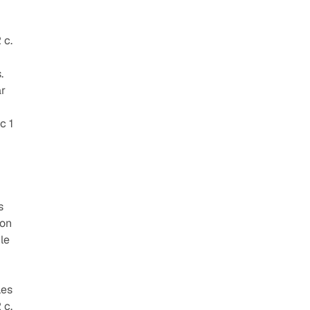
 c.
.
ar
c 1
s
ron
le
les
 c.