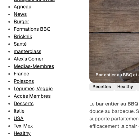
Desserts
Les Formations
Agneau
Contact
News
Méthodologie
Burger
éditoriale
Formations BBQ
Bricknik
Santé
masterclass
Alex's Corner
Medias-Membres
France
Bar entier au BBQ et
Poissons
Recettes
Healthy
Légumes, Veggie
Accès Membres
Desserts
Le
bar entier au BBQ
Italie
douce au barbecue. Sa
USA
supporte parfaitement
Tex-Mex
efficacement la chair
Healthy