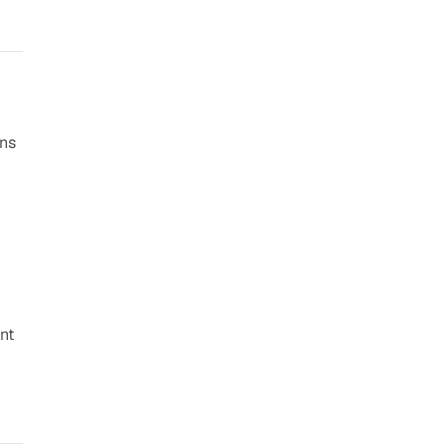
ans
nt