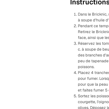
Instruction
Dans le Bricknic, 
à soupe d'huile d'
Pendant ce temps,
Retirez le Brickn
face, ainsi que le
Réservez les toma
c. à soupe de beu
des branches d'an
peu de tapenade d
poissons.
Placez 4 tranches
pour fumer. Lorsq
pour que la peau 
et faites fumer 5
Sortez les poisso
courgette, l'oigno
olives. Déposez l