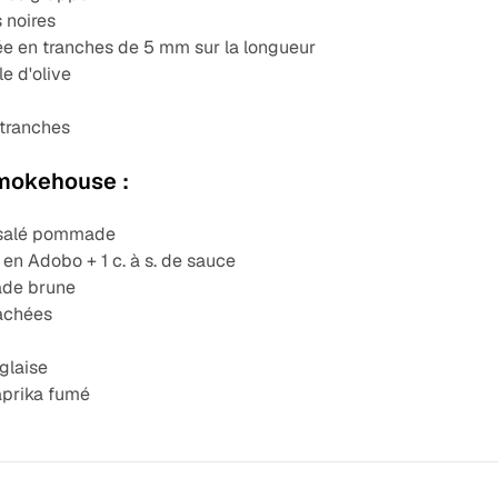
s noires
ée en tranches de 5 mm sur la longueur
le d'olive
 tranches
Smokehouse :
 salé pommade
 en Adobo + 1 c. à s. de sauce
ade brune
hachées
glaise
aprika fumé