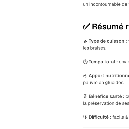
un incontournable de 
✅ Résumé r
🔥
Type de cuisson :
les braises.
⏱️
Temps total :
envir
💪
Apport nutritionne
pauvre en glucides.
🧬
Bénéfice santé :
cu
la préservation de ses
🎯
Difficulté :
facile à