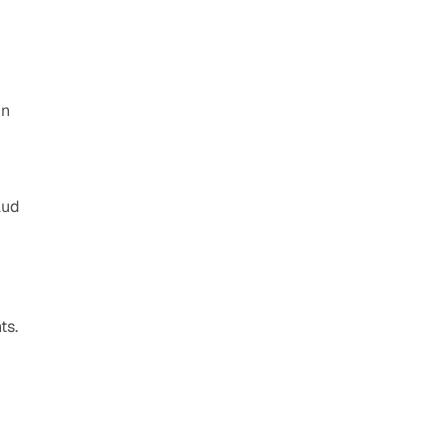
un
aud
ts.