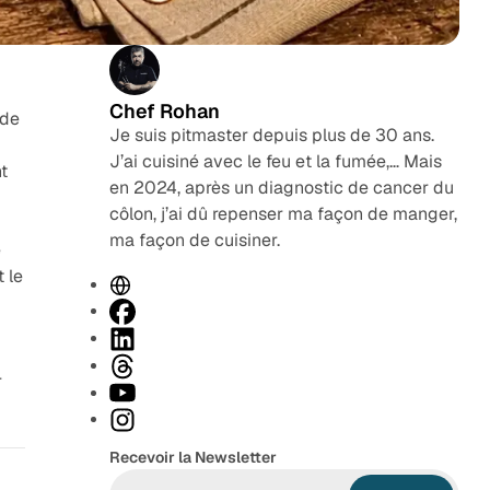
Chef Rohan
 de
Je suis pitmaster depuis plus de 30 ans.
J’ai cuisiné avec le feu et la fumée,… Mais
t
en 2024, après un diagnostic de cancer du
côlon, j’ai dû repenser ma façon de manger,
ma façon de cuisiner.
e
t le
S
i
F
t
a
L
e
c
i
T
r
w
e
n
h
Y
e
b
k
r
o
I
b
o
e
e
u
n
Recevoir la Newsletter
o
d
a
T
s