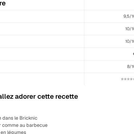
re
9,5/1
10/1
10/1
8/1
⭐⭐⭐⭐
llez adorer cette recette
 dans le Bricknic
ur comme au barbecue
e en légumes