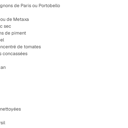
nons de Paris ou Portobello
 ou de Metaxa
nc sec
ons de piment
el
concentré de tomates
s concassées
gan
 nettoyées
sil