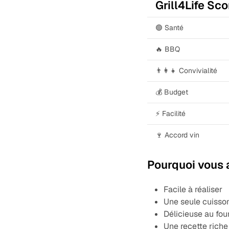
Grill4Life Sco
🟢 Santé
🔥 BBQ
👨‍👩‍👧 Convivialité
💰 Budget
⚡ Facilité
🍷 Accord vin
Pourquoi vous a
Facile à réaliser
Une seule cuisson
Délicieuse au fo
Une recette rich