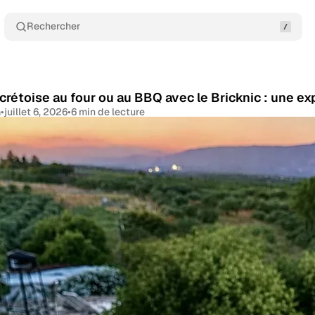
Rechercher
 crétoise au four ou au BBQ avec le Bricknic : une 
n
•
juillet 6, 2026
•
6 min de lecture
Partager