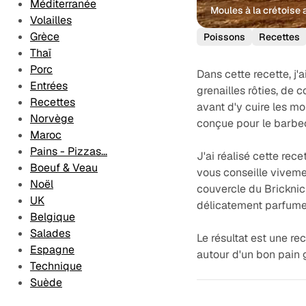
Méditerranée
Moules à la crétoise 
Volailles
Grèce
Poissons
Recettes
Thaï
Porc
Dans cette recette, j
Entrées
grenailles rôties, de
Recettes
avant d'y cuire les m
Norvège
conçue pour le barbe
Maroc
Pains - Pizzas...
J'ai réalisé cette rec
Boeuf & Veau
vous conseille vivemen
Noël
couvercle du Bricknic
UK
délicatement parfumer
Belgique
Salades
Le résultat est une re
Espagne
autour d'un bon pain g
Technique
Suède