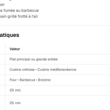
oir
he fumée au barbecue
in grillé frotté à l'ail
ratiques
Valeur
Plat principal ou grande entrée
Cuisine crétoise • Cuisine méditerranéenne
Four • Barbecue • Bricknic
n
25 min
25 min