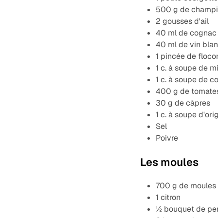
500 g de champig
2 gousses d'ail
40 ml de cognac
40 ml de vin bla
1 pincée de floc
1 c. à soupe de mi
1 c. à soupe de 
400 g de tomate
30 g de câpres
1 c. à soupe d'ori
Sel
Poivre
Les moules
700 g de moules
1 citron
½ bouquet de per