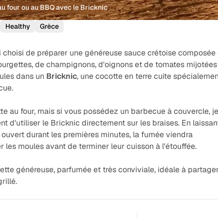
au four ou au BBQ avec le Bricknic
Healthy
Grèce
'ai choisi de préparer une généreuse sauce crétoise composée
 courgettes, de champignons, d'oignons et de tomates mijotées
oules dans un
Bricknic
, une cocotte en terre cuite spécialemen
cue.
ette au four, mais si vous possédez un barbecue à couvercle, j
t d'utiliser le Bricknic directement sur les braises. En laissan
 ouvert durant les premières minutes, la fumée viendra
 les moules avant de terminer leur cuisson à l'étouffée.
cette généreuse, parfumée et très conviviale, idéale à partage
rillé.