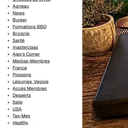
Desserts
Les Formations
Agneau
Contact
News
Méthodologie
Burger
éditoriale
Formations BBQ
Bricknik
Santé
masterclass
Alex's Corner
Medias-Membres
France
Poissons
Légumes, Veggie
Accès Membres
Desserts
Italie
USA
Tex-Mex
Healthy