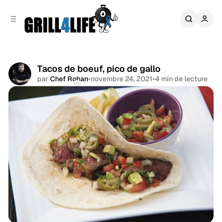
r
c
r
o
e
n
l
t
a
e
t
n
é
Tacos de boeuf, pico de gallo
u
r
par
Chef Rohan
•
novembre 24, 2021
•
4 min de lecture
a
Commentaires
Partager
l
e
Boeuf & Veau
Recettes
Tex-Mex