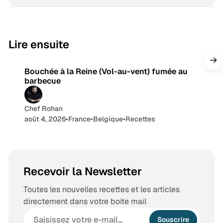
T
s
k
I
d
u
t
n
s
b
a
e
g
9 min de lecture
Lire ensuite
r
a
Bouchée à la Reine (Vol-au-vent) fumée au
m
barbecue
Chef Rohan
août 4, 2026
•
France
•
Belgique
•
Recettes
Recevoir la Newsletter
Toutes les nouvelles recettes et les articles
directement dans votre boite mail
Souscrire