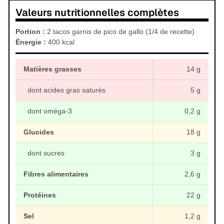
Valeurs nutritionnelles complètes
Portion :
2 tacos garnis de pico de gallo (1/4 de recette)
Énergie :
400 kcal
Matières grasses
14 g
dont acides gras saturés
5 g
dont oméga-3
0,2 g
Glucides
18 g
dont sucres
3 g
Fibres alimentaires
2,6 g
Protéines
22 g
Sel
1,2 g