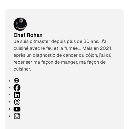
Chef Rohan
Je suis pitmaster depuis plus de 30 ans. J’ai
cuisiné avec le feu et la fumée,… Mais en 2024,
après un diagnostic de cancer du côlon, j’ai dû
repenser ma façon de manger, ma façon de
cuisiner.
S
i
F
t
a
L
e
c
i
T
w
e
n
h
Y
e
b
k
r
o
I
b
o
e
e
u
n
o
d
a