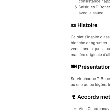
consistance napp
Saisir les T-Bone
avec la sauce.
📜 Histoire
Ce plat s’inspire d’as
blanche et agrumes. L
veau, tandis que la c
manière originale d’all
🍽️ Présentatio
Servir chaque T-Bone 
ou une purée légère. I
🍷 Accords met
Vin : Chardonnay 