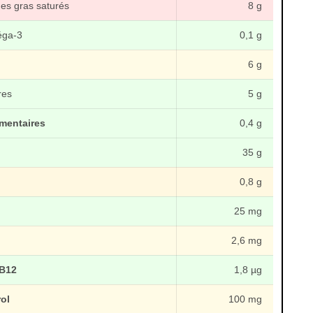
es gras saturés
8 g
éga-3
0,1 g
6 g
res
5 g
imentaires
0,4 g
s
35 g
0,8 g
25 mg
2,6 mg
 B12
1,8 µg
rol
100 mg