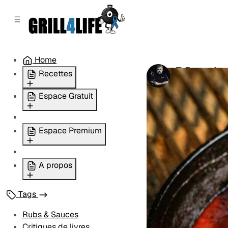
r
c
r
o
e
n
l
t
a
e
t
Home
n
é
T-Bone de v
Recettes
u
r
par
Chef Roha
a
Recettes Santé
Espace Gratuit
l
Agneau
e
Pas de panique !!!
Boeuf & veau
S'inscrire Gratuitement
Espace Premium
Porc
Les articles importants
Volailles
Devenir Membre
Les Toxines du BBQ
Poissons
Se connecter
A propos
Lexique
Accompagnements /
Articles Membres
Légumes
Qui est Chef Rohan?
Critiques de livres
Pains-patisserie-
Tags
Les livres de Chef
Les Masterclasses
pizzas
Rohan
Les Recettes Santé
Rubs & Sauces
Rubs & Sauces
Presse
privées
Critiques de livres