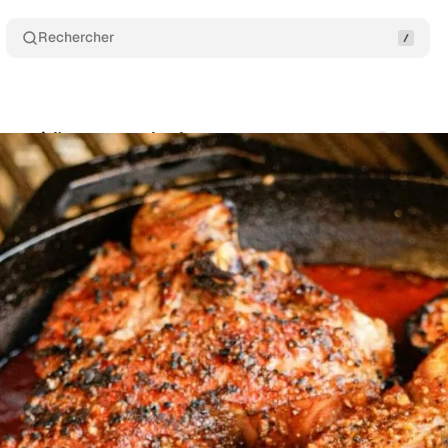
Rechercher
eau à l'orange au barbecue
Commentaires
Par
n
•
novembre 25, 2021
•
4 min de lecture