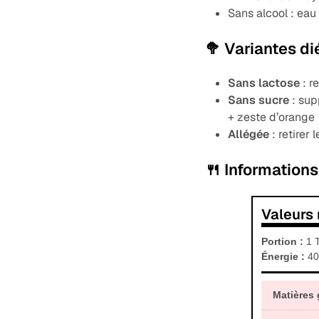
Sans alcool : eau
🥦 Variantes di
Sans lactose
: r
Sans sucre
: sup
+ zeste d’orange
Allégée
: retirer 
🍴 Informations
Valeurs 
Portion :
1 T
Énergie :
40
Matières