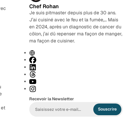
Chef Rohan
vec
Je suis pitmaster depuis plus de 30 ans.
J’ai cuisiné avec le feu et la fumée,… Mais
en 2024, après un diagnostic de cancer du
côlon, j’ai dû repenser ma façon de manger,
ma façon de cuisiner.
S
i
F
t
a
L
e
c
i
T
w
e
n
h
Y
u
e
b
k
r
o
I
e
b
o
e
e
u
n
Recevoir la Newsletter
o
d
a
T
s
 et
k
I
d
u
t
Souscrire
n
s
b
a
e
g
r