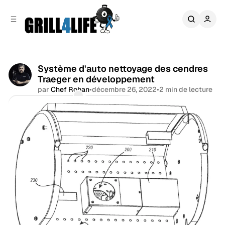
r
c
r
o
e
n
l
t
a
e
t
n
Système d'auto nettoyage des cendres
é
u
Traeger en développement
r
a
par
Chef Rohan
•
décembre 26, 2022
•
2 min de lecture
l
Commentaires
Partager
e