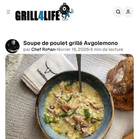
r
c
r
o
e
n
l
t
a
e
t
n
é
Soupe de poulet grillé Avgolemono
u
r
par
Chef Rohan
•
février 16, 2026
•
5 min de lecture
a
Commentaires
Partager
l
e