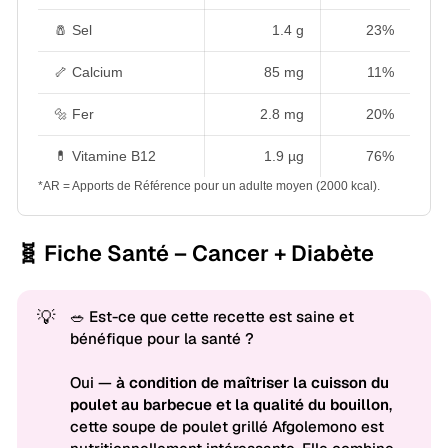
🧂 Sel
1.4 g
23%
🦴 Calcium
85 mg
11%
🔩 Fer
2.8 mg
20%
💊 Vitamine B12
1.9 µg
76%
*AR = Apports de Référence pour un adulte moyen (2000 kcal).
🧬 Fiche Santé – Cancer + Diabète
💡
🥗 Est-ce que cette recette est saine et
bénéfique pour la santé ?
Oui —
à condition de maîtriser la cuisson du 
poulet au barbecue et la qualité du bouillon
,
cette soupe de poulet grillé Afgolemono est