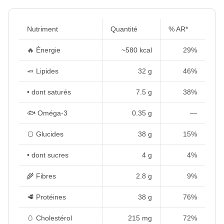
Nutriment
Quantité
% AR*
🔥 Énergie
~580 kcal
29%
🧈 Lipides
32 g
46%
• dont saturés
7.5 g
38%
🐟 Oméga-3
0.35 g
—
🍞 Glucides
38 g
15%
• dont sucres
4 g
4%
🌾 Fibres
2.8 g
9%
🥩 Protéines
38 g
76%
🥚 Cholestérol
215 mg
72%