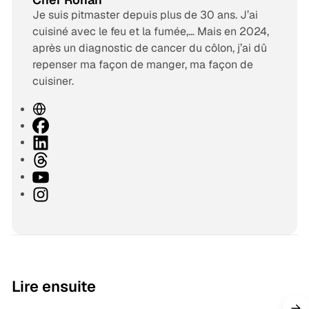
Je suis pitmaster depuis plus de 30 ans. J’ai
cuisiné avec le feu et la fumée,… Mais en 2024,
après un diagnostic de cancer du côlon, j’ai dû
repenser ma façon de manger, ma façon de
cuisiner.
S
i
F
t
a
L
e
c
i
T
w
e
n
h
Y
e
b
k
r
o
I
b
o
e
e
u
n
o
d
a
T
s
k
I
d
u
t
n
s
b
a
e
g
9 min de lecture
Lire ensuite
r
a