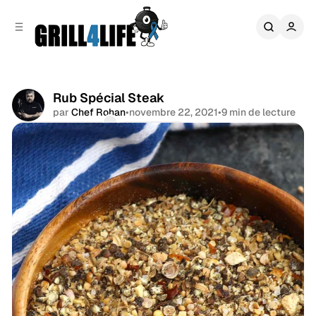
r
c
r
o
e
n
l
t
a
e
t
n
é
Rub Spécial Steak
u
r
par
Chef Rohan
•
novembre 22, 2021
•
9 min de lecture
a
Commentaires
Partager
l
e