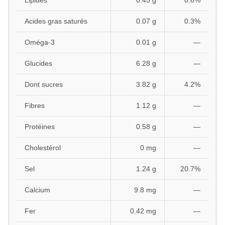
Lipides
0.45 g
0.6%
Acides gras saturés
0.07 g
0.3%
Oméga-3
0.01 g
—
Glucides
6.28 g
—
Dont sucres
3.82 g
4.2%
Fibres
1.12 g
—
Protéines
0.58 g
—
Cholestérol
0 mg
—
Sel
1.24 g
20.7%
Calcium
9.8 mg
—
Fer
0.42 mg
—