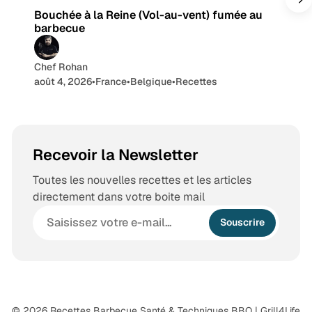
Bouchée à la Reine (Vol-au-vent) fumée au
m
barbecue
Chef Rohan
août 4, 2026
•
France
•
Belgique
•
Recettes
Recevoir la Newsletter
Toutes les nouvelles recettes et les articles
directement dans votre boite mail
Souscrire
© 2026 Recettes Barbecue Santé & Techniques BBQ | Grill4Life