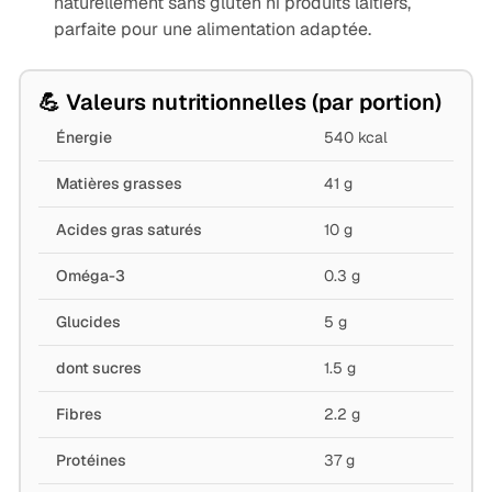
naturellement sans gluten ni produits laitiers,
parfaite pour une alimentation adaptée.
💪 Valeurs nutritionnelles (par portion)
Énergie
540 kcal
Matières grasses
41 g
Acides gras saturés
10 g
Oméga-3
0.3 g
Glucides
5 g
dont sucres
1.5 g
Fibres
2.2 g
Protéines
37 g