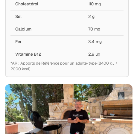
Cholestérol
110 mg
Sel
2 g
Calcium
70 mg
Fer
3.4 mg
Vitamine B12
2.9 µg
*AR : Apports de Référence pour un adulte-type (8400 kJ /
2000 kcal)