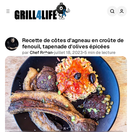
r
c
r
o
e
n
l
t
a
e
t
n
Recette de côtes d'agneau en croûte de
é
u
fenouil, tapenade d'olives épicées
r
a
par
Chef Rohan
•
juillet 18, 2023
•
5 min de lecture
l
Commentaires
Partager
e