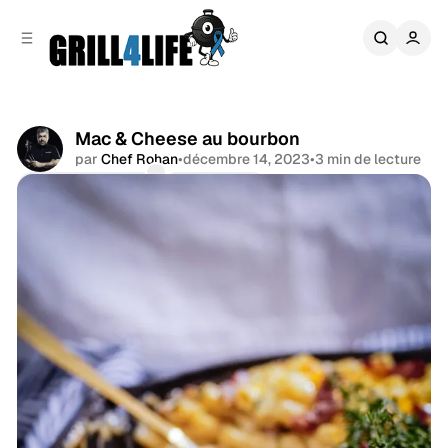
r
c
r
o
e
n
l
t
a
e
t
n
é
Mac & Cheese au bourbon
u
r
par
Chef Rohan
•
décembre 14, 2023
•
3 min de lecture
a
Commentaires
Partager
l
e