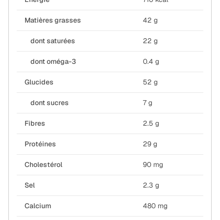
Matières grasses
42 g
dont saturées
22 g
dont oméga-3
0.4 g
Glucides
52 g
dont sucres
7 g
Fibres
2.5 g
Protéines
29 g
Cholestérol
90 mg
Sel
2.3 g
Calcium
480 mg