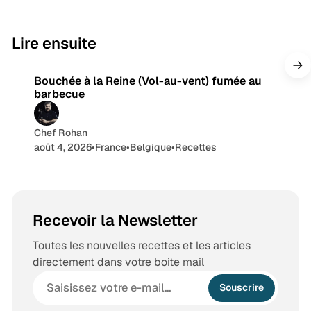
n
s
b
a
e
g
9 min de lecture
Lire ensuite
r
a
Bouchée à la Reine (Vol-au-vent) fumée au
m
barbecue
Chef Rohan
août 4, 2026
•
France
•
Belgique
•
Recettes
Recevoir la Newsletter
Toutes les nouvelles recettes et les articles
directement dans votre boite mail
Souscrire