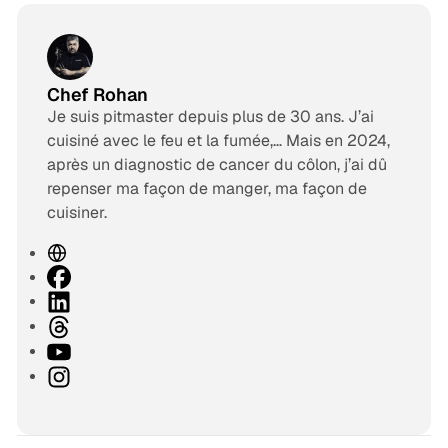
Chef Rohan
Je suis pitmaster depuis plus de 30 ans. J’ai
cuisiné avec le feu et la fumée,… Mais en 2024,
après un diagnostic de cancer du côlon, j’ai dû
repenser ma façon de manger, ma façon de
cuisiner.
S
i
F
t
a
L
e
c
i
T
w
e
n
h
Y
e
b
k
r
o
I
b
o
e
e
u
n
o
d
a
T
s
k
I
d
u
t