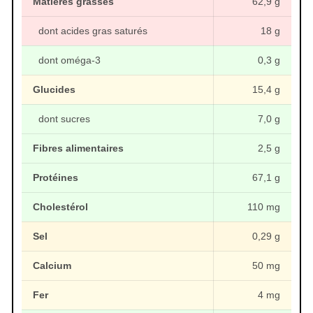
Matières grasses
62,9 g
dont acides gras saturés
18 g
dont oméga-3
0,3 g
Glucides
15,4 g
dont sucres
7,0 g
Fibres alimentaires
2,5 g
Protéines
67,1 g
Cholestérol
110 mg
Sel
0,29 g
Calcium
50 mg
Fer
4 mg