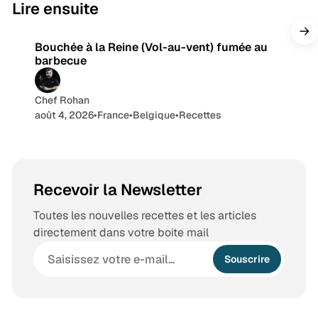
9 min de lecture
Lire ensuite
r
a
Bouchée à la Reine (Vol-au-vent) fumée au
m
barbecue
Chef Rohan
août 4, 2026
•
France
•
Belgique
•
Recettes
Recevoir la Newsletter
Toutes les nouvelles recettes et les articles
directement dans votre boite mail
Souscrire