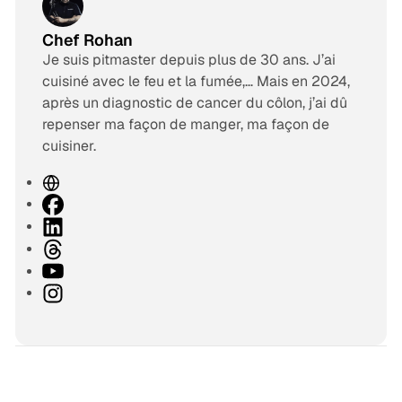
Chef Rohan
Je suis pitmaster depuis plus de 30 ans. J’ai
cuisiné avec le feu et la fumée,… Mais en 2024,
après un diagnostic de cancer du côlon, j’ai dû
repenser ma façon de manger, ma façon de
cuisiner.
S
i
F
t
a
L
e
c
i
T
w
e
n
h
Y
e
b
k
r
o
I
b
o
e
e
u
n
o
d
a
T
s
k
I
d
u
t
n
s
b
a
e
g