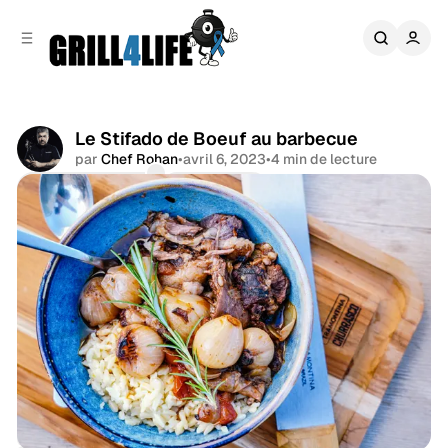
r
c
r
o
e
n
l
t
a
e
t
n
é
Le Stifado de Boeuf au barbecue
u
r
par
Chef Rohan
•
avril 6, 2023
•
4 min de lecture
a
Commentaires
Partager
l
e
Boeuf & Veau
Recettes
Grèce
Méditerranée