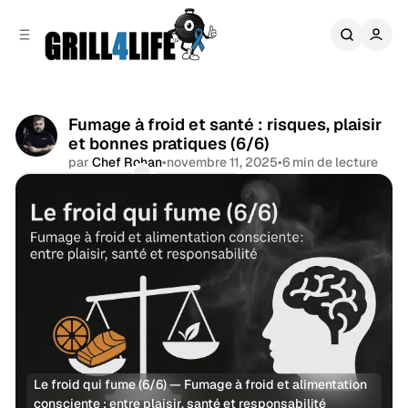
r
c
r
o
e
n
l
t
a
e
t
n
Fumage à froid et santé : risques, plaisir
é
u
et bonnes pratiques (6/6)
r
a
par
Chef Rohan
•
novembre 11, 2025
•
6 min de lecture
l
Commentaires
Partager
e
Le froid qui fume (6/6) — Fumage à froid et alimentation 
consciente : entre plaisir, santé et responsabilité