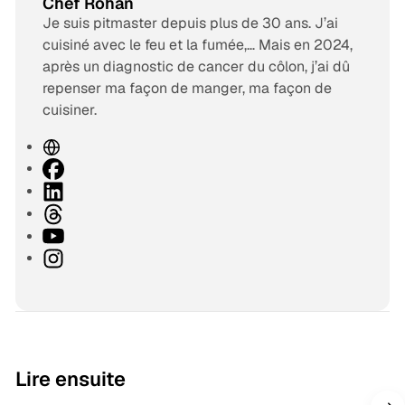
Chef Rohan
Je suis pitmaster depuis plus de 30 ans. J’ai
cuisiné avec le feu et la fumée,… Mais en 2024,
après un diagnostic de cancer du côlon, j’ai dû
repenser ma façon de manger, ma façon de
cuisiner.
S
i
F
t
a
L
e
c
i
T
w
e
n
h
Y
e
b
k
r
o
I
b
o
e
e
u
n
o
d
a
T
s
k
I
d
u
t
n
s
b
a
e
g
9 min de lecture
Lire ensuite
r