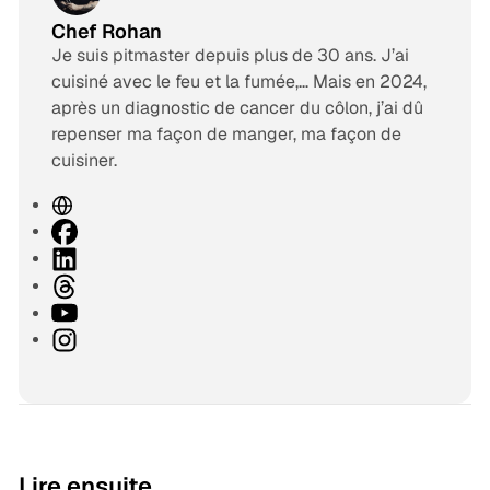
Chef Rohan
Je suis pitmaster depuis plus de 30 ans. J’ai
cuisiné avec le feu et la fumée,… Mais en 2024,
après un diagnostic de cancer du côlon, j’ai dû
repenser ma façon de manger, ma façon de
cuisiner.
S
i
F
t
a
L
e
c
i
T
w
e
n
h
Y
e
b
k
r
o
I
b
o
e
e
u
n
o
d
a
T
s
k
I
d
u
t
n
s
b
a
e
g
9 min de lecture
Lire ensuite