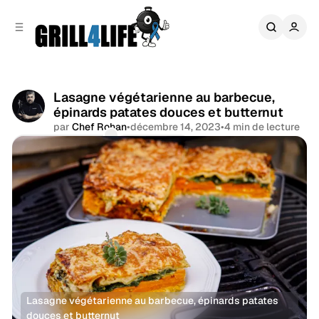
r
c
r
o
e
n
l
t
a
e
t
n
Lasagne végétarienne au barbecue,
é
u
épinards patates douces et butternut
r
a
par
Chef Rohan
•
décembre 14, 2023
•
4 min de lecture
l
Commentaires
Partager
e
Lasagne végétarienne au barbecue, épinards patates 
douces et butternut