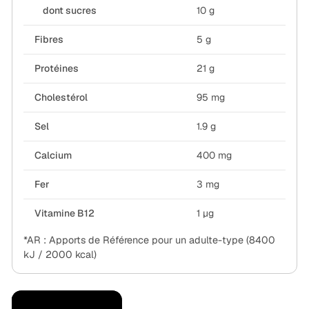
dont sucres
10 g
Fibres
5 g
Protéines
21 g
Cholestérol
95 mg
Sel
1.9 g
Calcium
400 mg
Fer
3 mg
Vitamine B12
1 µg
*AR : Apports de Référence pour un adulte-type (8400
kJ / 2000 kcal)