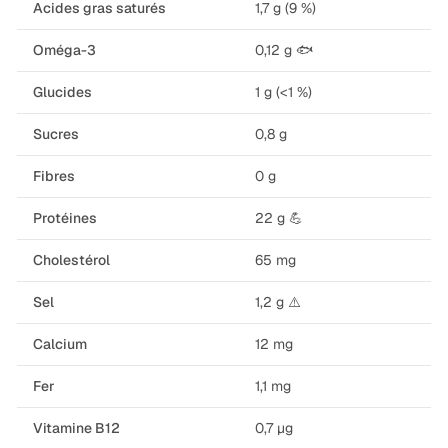
Acides gras saturés
1,7 g (9 %)
Oméga-3
0,12 g 🐟
Glucides
1 g (<1 %)
Sucres
0,8 g
Fibres
0 g
Protéines
22 g 💪
Cholestérol
65 mg
Sel
1,2 g ⚠️
Calcium
12 mg
Fer
1,1 mg
Vitamine B12
0,7 µg