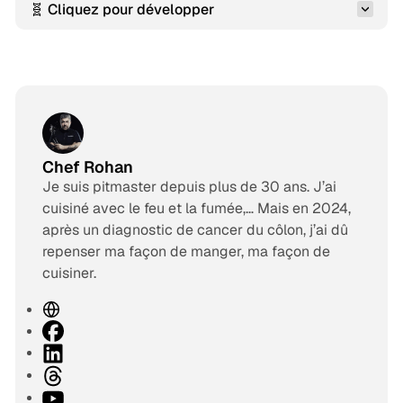
🧬 Cliquez pour développer
Chef Rohan
Je suis pitmaster depuis plus de 30 ans. J’ai
cuisiné avec le feu et la fumée,… Mais en 2024,
après un diagnostic de cancer du côlon, j’ai dû
repenser ma façon de manger, ma façon de
cuisiner.
S
i
F
t
a
L
e
c
i
T
w
e
n
h
Y