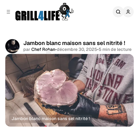
r
c
r
o
e
n
l
t
a
e
t
n
é
Jambon blanc maison sans sel nitrité !
u
r
par
Chef Rohan
•
décembre 30, 2025
•
5 min de lecture
a
Commentaires
Partager
l
e
Jambon blanc maison sans sel nitrité !
Healthy
Recettes
Porc
Santé