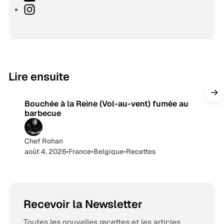
e
b
k
r
o
I
b
o
e
e
u
n
o
d
a
T
s
k
I
d
u
t
n
s
b
a
e
g
9 min de lecture
Lire ensuite
r
a
Bouchée à la Reine (Vol-au-vent) fumée au
m
barbecue
Chef Rohan
août 4, 2026
•
France
•
Belgique
•
Recettes
Recevoir la Newsletter
Toutes les nouvelles recettes et les articles