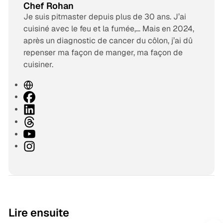
Chef Rohan
Je suis pitmaster depuis plus de 30 ans. J’ai
cuisiné avec le feu et la fumée,… Mais en 2024,
après un diagnostic de cancer du côlon, j’ai dû
repenser ma façon de manger, ma façon de
cuisiner.
S
i
F
t
a
L
e
c
i
T
w
e
n
h
Y
e
b
k
r
o
I
b
o
e
e
u
n
o
d
a
T
s
k
I
d
u
t
n
s
b
a
e
g
9 min de lecture
Lire ensuite
r