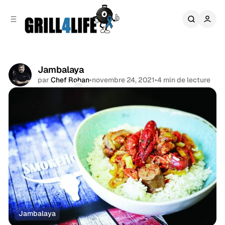
r
c
r
o
e
n
l
t
a
e
t
n
é
Jambalaya
u
r
par
Chef Rohan
•
novembre 24, 2021
•
4 min de lecture
a
Commentaires
Partager
l
e
Jambalaya
Poissons
Porc
Volailles
USA