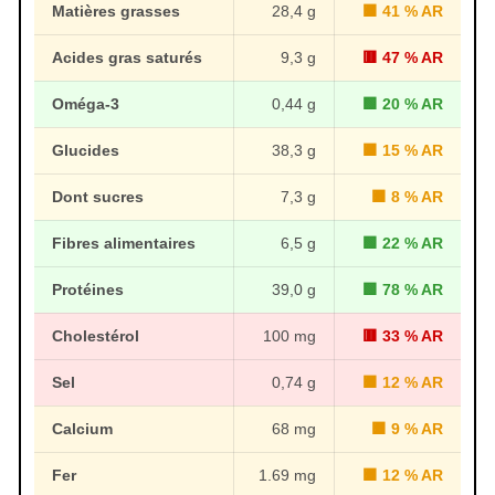
Matières grasses
28,4 g
🟧 41 % AR
Acides gras saturés
9,3 g
🟥 47 % AR
Oméga-3
0,44 g
🟩 20 % AR
Glucides
38,3 g
🟧 15 % AR
Dont sucres
7,3 g
🟧 8 % AR
Fibres alimentaires
6,5 g
🟩 22 % AR
Protéines
39,0 g
🟩 78 % AR
Cholestérol
100 mg
🟥 33 % AR
Sel
0,74 g
🟧 12 % AR
Calcium
68 mg
🟧 9 % AR
Fer
1.69 mg
🟧 12 % AR