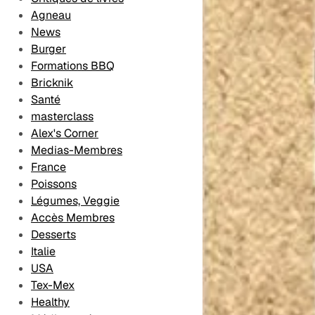
Desserts
Les Formations
Agneau
Contact
News
Méthodologie
Burger
éditoriale
Formations BBQ
Bricknik
Santé
masterclass
Alex's Corner
Medias-Membres
France
Poissons
Légumes, Veggie
Accès Membres
Desserts
Italie
USA
Tex-Mex
Healthy