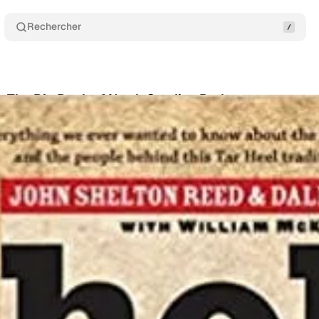
Rechercher
 The Big Book of North Carolina Barbecue
Partage
n
•
juillet 25, 2022
•
1 min de lecture