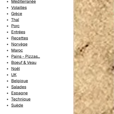
Méditerranée
Volailles
Grèce
Thaï
Porc
Entrées
Recettes
Norvège
Maroc
Pains - Pizzas...
Boeuf & Veau
Noël
UK
Belgique
Salades
Espagne
Technique
Suède