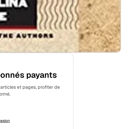
abonnés payants
ticles et pages, profiter de
formé.
exion