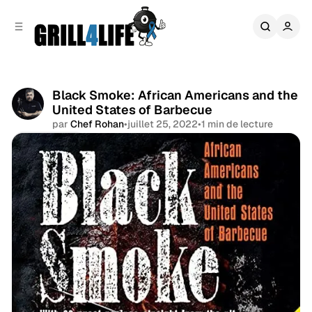
r
c
r
o
e
n
l
t
a
e
t
n
Black Smoke: African Americans and the
é
u
United States of Barbecue
r
a
par
Chef Rohan
•
juillet 25, 2022
•
1 min de lecture
l
Partager
e