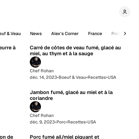
euf & Veau
News
Alex's Corner
France
Poissons
e lecture
4 min de lecture
eurre à
Carré de côtes de veau fumé, glacé au
miel, au thym et à la sauge
Chef Rohan
déc. 14, 2023
•
Boeuf & Veau
•
Recettes
•
USA
e lecture
4 min de lecture
Jambon fumé, glacé au miel et à la
coriandre
Chef Rohan
déc. 9, 2023
•
Porc
•
Recettes
•
USA
cture
3 min de lecture
ion de
Porc fumé ail/miel piquant et