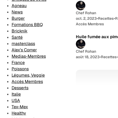
Desserts
Les Formations
Agneau
Contact
News
Chef Rohan
Méthodologie
Burger
oct. 2, 2023
•
Recettes
•
R
éditoriale
Accès Membres
Formations BBQ
Bricknik
Huile fumée aux pim
Santé
masterclass
Alex's Corner
Chef Rohan
Medias-Membres
août 18, 2023
•
Recettes
France
Poissons
Légumes, Veggie
Accès Membres
Desserts
Italie
USA
Tex-Mex
Healthy