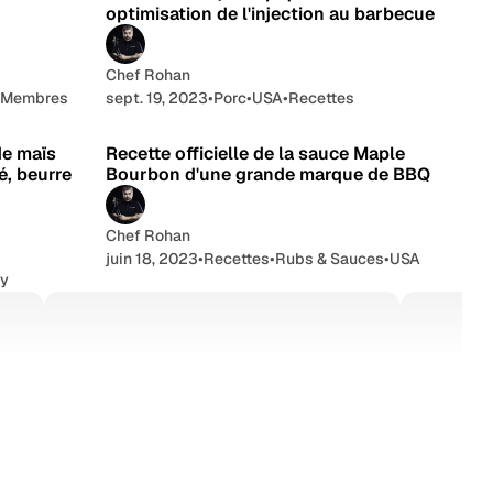
optimisation de l'injection au barbecue
Chef Rohan
 Membres
sept. 19, 2023
•
Porc
•
USA
•
Recettes
e lecture
3 min de lecture
de maïs
Recette officielle de la sauce Maple
é, beurre
Bourbon d'une grande marque de BBQ
Chef Rohan
juin 18, 2023
•
Recettes
•
Rubs & Sauces
•
USA
hy