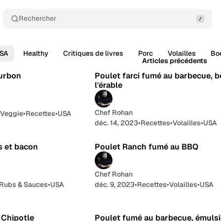
Rechercher
SA
Healthy
Critiques de livres
Porc
Volailles
Bo
Articles
3 min de lecture
5 min d
Articles précédents
urbon
Poulet farci fumé au barbecue, b
l'érable
Chef Rohan
 Veggie
•
Recettes
•
USA
déc. 14, 2023
•
Recettes
•
Volailles
•
USA
3 min de lecture
4 min d
s et bacon
Poulet Ranch fumé au BBQ
Chef Rohan
Rubs & Sauces
•
USA
déc. 9, 2023
•
Recettes
•
Volailles
•
USA
3 min de lecture
3 min de le
 Chipotle
Poulet fumé au barbecue, émuls