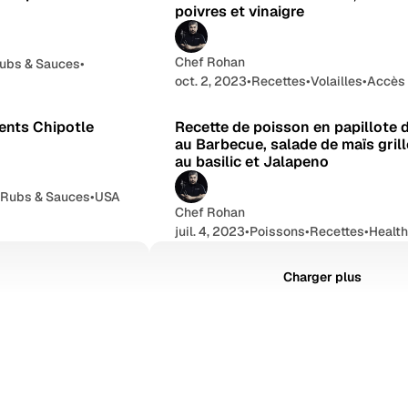
poivres et vinaigre
Chef Rohan
ubs & Sauces
•
oct. 2, 2023
•
Recettes
•
Volailles
•
Accès
1 min de lecture
5 min d
ents Chipotle
Recette de poisson en papillote 
au Barbecue, salade de maïs grill
au basilic et Jalapeno
•
Rubs & Sauces
•
USA
Chef Rohan
juil. 4, 2023
•
Poissons
•
Recettes
•
Healt
Charger plus